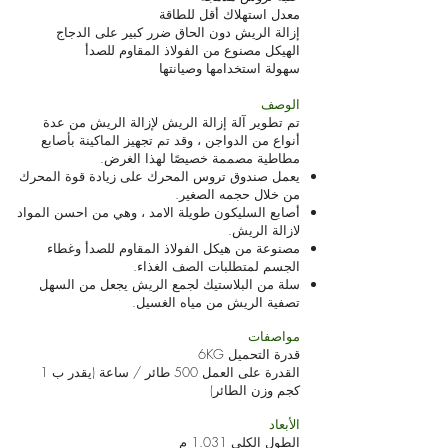
معدل استهلاك أقل للطاقة
إزالة الريش دون الحاق ضرر كبير على الدجاج
الهيكل مصنوع من الفولاذ المقاوم للصدأ
سهولة استخدامها وصيانتها
الوصف
تم تطوير آلة إزالة الريش لإزالة الريش من عدة
أنواع من الدواجن ، وقد تم تجهيز الماكينة بأصابع
مطاطية مصممة خصيصًا لهذا الغرض.
يعمل صندوق تروس المحرك على زيادة قوة المحرك
من خلال حجمه الصغير.
أصابع السليكون طويلة الامد ، وهي من احسن المواد
لازالة الريش.
مصنوعة من هيكل الفولاذ المقاوم للصدأ وغطاء
الجسم لمتطلبات الصف الغذاء.
سلة من البلاستيك لجمع الريش يجعل من السهل
تصفية الريش من مياه الغسيل.
مواصفات
قدرة التحميل 6KG
القدرة على العمل 500 طائر / ساعة (يقدر ب 1
كجم وزن الطائر)
الأبعاد
الطول الكلي 1.031 م