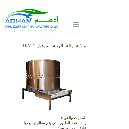
Call Now:
+971 4 258 2125
ماكنة ازالة الرييش موديل FRM-6
الميزات والفوائد
زيادة عدد الطيور التي يتم معالجتها يوميًا
علبة تروس مدمجة