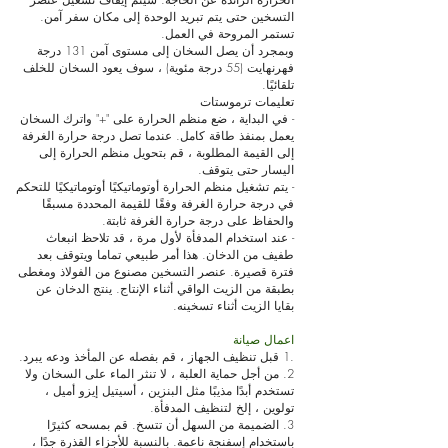
التسخين حتى يتم تبريد الوحدة إلى مكان سفر آمن.
تستمر المروحة في العمل.
وبمجرد أن يصل السخان إلى مستوى آمن 131 درجة
فهرنهايت (55 درجة مئوية) ، سوف يعود السخان للخلف
تلقائيًا.
تعليمات ترموستات
- في البداية ، ضع منظم الحرارة على "+" واترك السخان
يعمل بمنفذ طاقة كامل. عندما تصل درجة حرارة الغرفة
إلى القيمة المطلوبة ، قم بتحويل منظم الحرارة إلى
اليسار حتى يتوقف.
- يتم تشغيل منظم الحرارة أوتوماتيكيًا أوتوماتيكيًا للتحكم
في درجة حرارة الغرفة وفقًا للقيمة المحددة مسبقًا
والحفاظ على درجة حرارة الغرفة ثابتة.
- عند استخدام المدفأة لأول مرة ، قد تلاحظ انبعاث
طفيف من الدخان. هذا أمر طبيعي تماما ويتوقف بعد
فترة قصيرة. عنصر التسخين مصنوع من الفولاذ ومغطى
بطبقة من الزيت الواقي أثناء الإنتاج. ينتج الدخان عن
بقايا الزيت أثناء تسخينه.
اعمال صيانة
.1 ﻗﺒﻞ ﺗﻨﻈﻴﻒ اﻟﺠﻬﺎز ، ﻗﻢ ﺑﻔﺼﻠﻪ ﻋﻦ اﻟﻤﺄﺧﺬ ودﻋﻪ ﻳﺒﺮد.
2. من أجل حماية العلبة ، لا تنثر الماء على السخان ولا
تستخدم أبدًا مذيبًا مثل البنزين ، أسيتيل إيزو أميل ،
تولوين ، إلخ لتنظيف المدفأة.
3. الضميمة من السهل أن تتسخ. قم بمسحه كثيرًا
باستخدام إسفنجة ناعمة. ﺑﺎﻟﻨﺴﺒﺔ ﻟﻸﺟﺰاء اﻟﻘﺬرة ﺟﺪًا ،