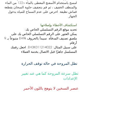
اﻣﺴﺢ ﺑﺎﺳﺘﺨﺪام اﻷﺳﻔﻨﺞ اﻟﻤﻐﻄﻰ ﺑﺎﻟﻤﺎء <122 ﻣﻦ اﻟﻤﺎء
واﻟﻤﻨﻈﻒ اﻟﺨﻔﻴﻒ ، ﺛﻢ ﻗﻢ ﺑﺘﺠﻔﻴﻒ ﺣﺎوﻳﺔ اﻟﺴﺨﺎن ﺑﻘﻄﻌﺔ
ﻗﻤﺎش ﻧﻈﻴﻔﺔ. احرص على عدم السماح للمياه بدخول
الجهاز.
استكشاف الأخطاء وإصلاحها
تحديد موقع الرقم التسلسلي الخاص بك:
يمكن العثور على الرقم التسلسلي الخاص بك على
ملصق تصنيف المدفأة. سيبدأ بالحروف EH9k متبوعاً بـ 9
أرقام.
على سبيل المثال: EH3K011214022. اجعل رقمك
المسلسل جاهزًا قبل الاتصال بخدمة العملاء
تظل المروحة في حالة توقف الحرارة
تظل سرعة المروحة كما هي عند تغيير
الإعدادات
عنصر التسخين لا يتوهج باللون الأحمر
لا تشعر بالحرارة أو الهواء منخفض
.
يتم تشغيل المروحة باستمرار أثناء تشغيل المدفأة