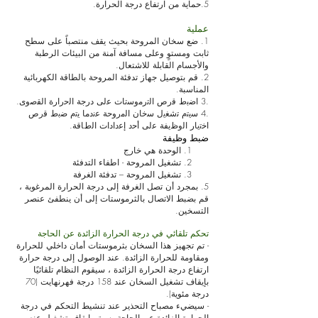
5.حماية من ارتفاع درجة الحرارة.
عملية
1. ضع سخان المروحة بحيث يقف منتصباً على سطح
ثابت ومستوٍ وعلى مسافة آمنة من البيئات الرطبة
والأجسام القابلة للاشتعال.
2. قم بتوصيل جهاز تدفئة المروحة بالطاقة الكهربائية
المناسبة.
.3 اﺿﺑط ﻗرص اﻟﺗرﻣوﺳﺗﺎت ﻋﻟﯽ درﺟﺔ اﻟﺣرارة اﻟﻘﺻوى.
.4 ﺳﯾﺗم ﺗﺷﻐﯾل ﺳﺧﺎن اﻟﻣروﺣﺔ ﻋﻧدﻣﺎ ﯾﺗم ﺿﺑط ﻗرص
اﺧﺗﯾﺎر اﻟوظﯾﻔﺔ ﻋﻟﯽ أﺣد إﻋدادات اﻟطﺎﻗﺔ.
ضبط وظيفة
1. الوحدة هي خارج
2. تشغيل المروحة - اطفاء التدفئة
3. تشغيل المروحة – تدفئة الغرفة
5. بمجرد أن تصل الغرفة إلى درجة الحرارة المرغوبة ،
قم بضبط الاتصال بالثرموستات إلى أن ينطفئ عنصر
التسخين.
تحكم تلقائي في درجة الحرارة الزائدة عن الحاجة
- تم تجهيز هذا السخان بثرموستات أمان داخلي للحرارة
ومقاومة للحرارة الزائدة. عند الوصول إلى درجة حرارة
ارتفاع درجة الحرارة الزائدة ، سيقوم النظام تلقائيًا
بإيقاف تشغيل السخان عند 158 درجة فهرنهايت (70
درجة مئوية).
- سيضيء مصباح التحذير عند تنشيط التحكم في درجة
الحرارة الزائدة عن الحاجة. سيتم إيقاف تشغيل عنصر