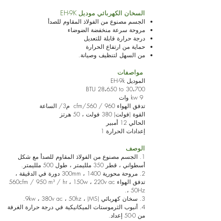
السخان الكهربائي موديل EH-9K
الجسم مصنوع من الفولاذ المقاوم للصدأ
مروحة سرعة منخفضة الضوضاء
درجة حرارة قابلة للتعديل
حماية من ارتفاع الحرارة
من السهل لتنظيف وصيانة.
مواصفات
الموديل EH-9k
BTU 28،650 to 30،700
9 kw وات
تدفق الهواء cfm/560 / 960 م3/ الساعة
القوة (فولت) 380 فولت ، 50 هرتز
الحالي 12 أمبير
إعدادات الحرارة 1
الوصف
1. الجسم مصنوع من الفولاذ المقاوم للصدأ مع شكل
أسطواني ، قطر 350 ملليمتر ، طول 500 ملليمتر.
2. مروحة محورية 300mm ، 1400 دورة في الدقيقة ،
تدفق الهواء 560cfm / 950 m³ / hr ، 150w ، 220v ac
، 50Hz.
3. سخان كهربائي (MS) ، 9kw ، 380v ac ، 50hz.
4. أنبوب الثرموستات الميكانيكية في درجة حرارة الغرفة
من 0-50 إعداد.