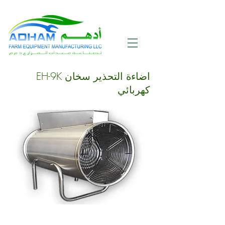
Call Now:
+971 4 258 2125
EH-9K اضاءة التحذير سخان
كهربائي