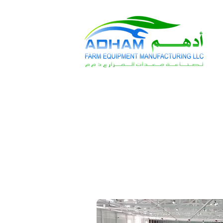
Call Now: +971 4 258 2125
Poultry House Equipme